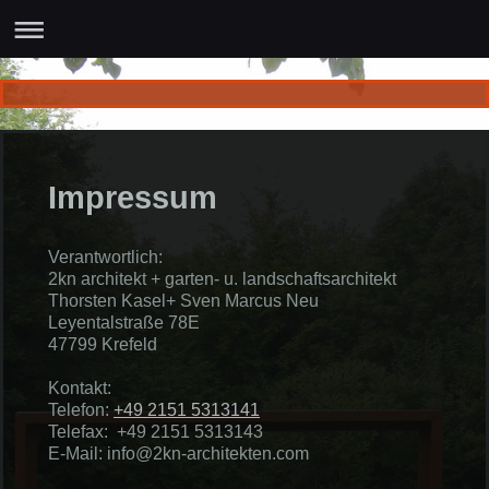
Impressum
Verantwortlich:
2kn architekt + garten- u. landschaftsarchitekt
Thorsten
Kasel
+ Sven Marcus Neu
Leyentalstraße 78E
47799
Krefeld
Kontakt:
Telefon:
+49 2151 5313141
Telefax: +49 2151 5313143
E-Mail:
info@2kn-architekten.com